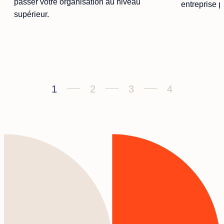
passer votre organisation au niveau
entreprise p
supérieur.
1
2
3
4