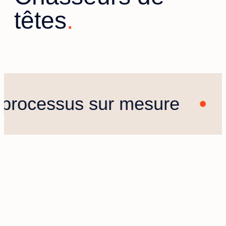
têtes
ocessus sur mesure
no