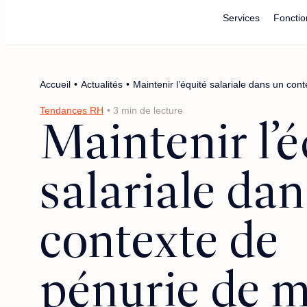
Main Navigation
Main Logo
Services
Fonctio
Accueil
•
Actualités
•
Maintenir l’équité salariale dans un co
Tendances RH
• 3 min de lecture
Maintenir l’é
salariale da
contexte de
pénurie de 