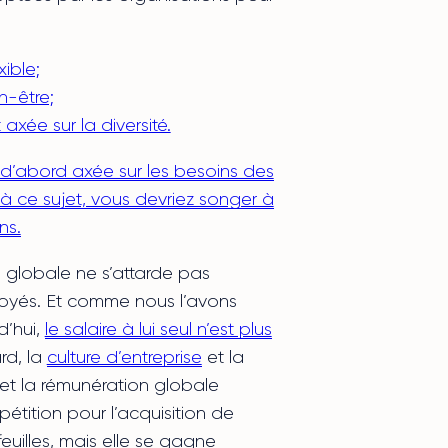
xible;
n-être;
xée sur la diversité.
d’abord axée sur les besoins des
à ce sujet, vous devriez songer à
ns.
 globale ne s’attarde pas
oyés. Et comme nous l’avons
d’hui,
le salaire à lui seul n’est plus
rd, la
culture d’entreprise
et la
t la rémunération globale
étition pour l’acquisition de
euilles, mais elle se gagne