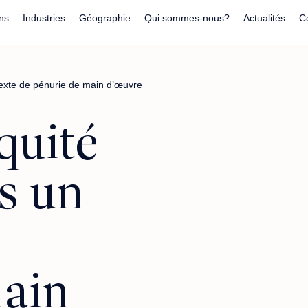
ns
Industries
Géographie
Qui sommes-nous?
Actualités
C
ntexte de pénurie de main d’œuvre
quité
ns un
main