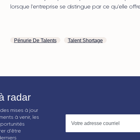
lorsque l’entreprise se distingue par ce qu’elle offr
Pénurie De Talents
Talent Shortage
à radar
des mises à jour
ents à venir, les
portunités
rer d'être
erniers