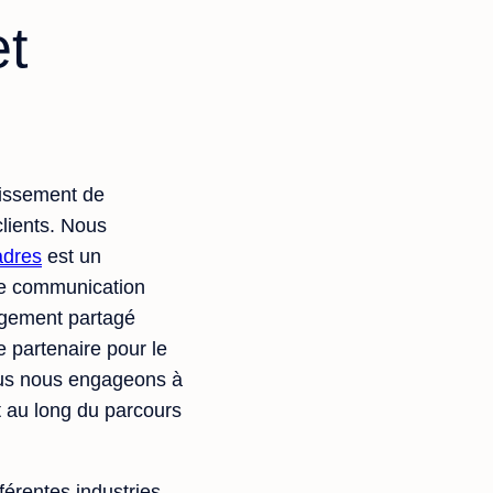
et
lissement de
clients. Nous
adres
est un
ne communication
agement partagé
 partenaire pour le
ous nous engageons à
t au long du parcours
érentes industries