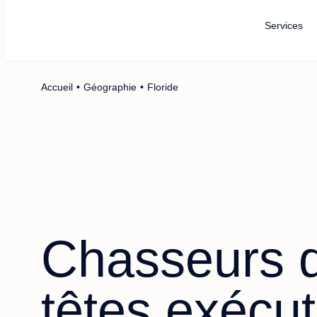
Main Logo
Main Navigat
Services
Accueil
•
Géographie
•
Floride
Chasseurs 
têtes exécut